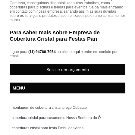
Com isso, conseguimos disponibilizar outros trabalhos, como
coberturas para piscinas e tendas para eventos. Saiba mais entrando
em contato com nossa empresa, sanando assim as suas dúvidas
sobre os serviços e produtos disponibilizados pelo ramo com a melhor
marca.
Para saber mais sobre Empresa de
Cobertura Cristal para Festas Pari
Ligue para
(11) 94760-7954
ou
clique aqui
e entre em contato por
email.
Solicite um orçamento
MENU
montagem de cobertura cristal preço Cubatão
cobertura cristal para casamento Nossa Senhora do Ó
coberturas cristal para festa Embu das Artes