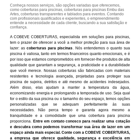
Conheça nossos serviços, são opções variadas que oferecemos,
como coberturas para piscinas, coberturas para piscinas Embu das
Artes, coberturas transparentes e tablados para eventos. Contando
com profissionais qualificados e experientes, o empreendimento
entende a necessidade de cada cliente, buscando a sua satisfação e
confiança.
A COBEVE COBERTURAS, especialista em soluções para piscinas,
tem o prazer de oferecer a você a melhor proteção para sua área de
lazer: as
coberturas para piscinas
. Nós entendemos o quanto sua
piscina é valiosa, tanto em termos financeiros quanto emocionais, e é
por isso que estamos comprometidos em fornecer-lhe produtos de alta
qualidade que garantam a segurança, a praticidade e a durabilidade
que você merece. Nossas coberturas são fabricadas com materiais
resistentes e tecnologia avançada, projetadas para proteger sua
piscina de sujeira, detritos e até mesmo de acidentes indesejados.
Além disso, elas ajudam a manter a temperatura da água,
economizando energia e prolongando a temporada de uso. Seja qual
for o estilo da sua piscina ou o tamanho do seu espaço, temos opções
personalizadas que se adequam perfeitamente às suas
necessidades. Não perca tempo e garanta agora mesmo a
tranquilidade e a comodidade que uma cobertura para piscina
proporciona.
Entre em contato conosco para realizar uma cotação
e descubra como podemos transformar sua área de lazer em um
espaço ainda mais especial. Conte com a COBEVE COBERTURAS,
a empresa que oferece qualidade, segurança e excelência em