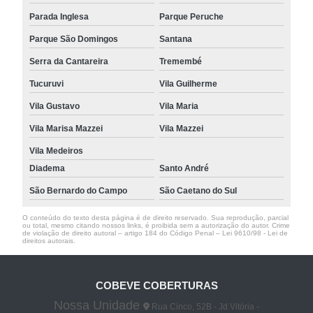
Parada Inglesa
Parque Peruche
Parque São Domingos
Santana
Serra da Cantareira
Tremembé
Tucuruvi
Vila Guilherme
Vila Gustavo
Vila Maria
Vila Marisa Mazzei
Vila Mazzei
Vila Medeiros
Diadema
Santo André
São Bernardo do Campo
São Caetano do Sul
O conteúdo do texto desta página é de direito reservado. Sua reprodução, parcial
ou total, mesmo citando nossos links, é proibida sem a autorização do autor. Crime
de violação de direito autoral – artigo 184 do Código Penal –
Lei 9610/98 - Lei de
direitos autorais
.
COBEVE COBERTURAS
Nossa Unidade
Rua Cinco, 52B - Jd Vitória -