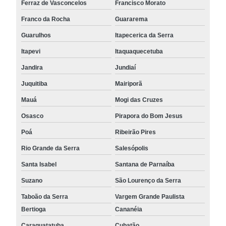
Ferraz de Vasconcelos
Francisco Morato
Franco da Rocha
Guararema
Guarulhos
Itapecerica da Serra
Itapevi
Itaquaquecetuba
Jandira
Jundiaí
Juquitiba
Mairiporã
Mauá
Mogi das Cruzes
Osasco
Pirapora do Bom Jesus
Poá
Ribeirão Pires
Rio Grande da Serra
Salesópolis
Santa Isabel
Santana de Parnaíba
Suzano
São Lourenço da Serra
Taboão da Serra
Vargem Grande Paulista
Bertioga
Cananéia
Caraguatatuba
Cubatão