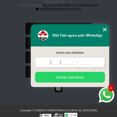
Embu das Artes - SP
CEP: 06810-820
(11) 94760-7954
(11) 94059-2999
atendimento@cobeve.com.br
Home
Olá! Fale agora pelo WhatsApp
Serviços
Insira seu telefone
Contato
Mapa do site
Iniciar conversa
1
Copyright © COBEVE COBERTURAS (Lei 9610 de 19/02/1998)
W3C