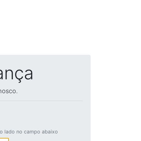
ança
nosco.
ao lado no campo abaixo