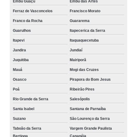
Embu Guaçú
Embu das Artes
Ferraz de Vasconcelos
Francisco Morato
Franco da Rocha
Guararema
Guarulhos
Itapecerica da Serra
Itapevi
Itaquaquecetuba
Jandira
Jundiaí
Juquitiba
Mairiporã
Mauá
Mogi das Cruzes
Osasco
Pirapora do Bom Jesus
Poá
Ribeirão Pires
Rio Grande da Serra
Salesópolis
Santa Isabel
Santana de Parnaíba
Suzano
São Lourenço da Serra
Taboão da Serra
Vargem Grande Paulista
Bertioga
Cananéia