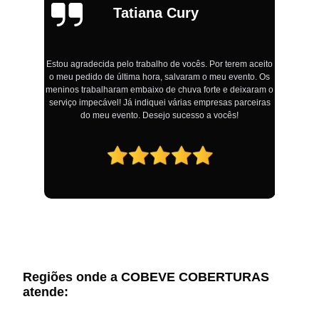
Tatiana Cury
Estou agradecida pelo trabalho de vocês. Por terem aceito
o meu pedido de última hora, salvaram o meu evento. Os
!
meninos trabalharam embaixo de chuva forte e deixaram o
serviço impecável! Já indiquei várias empresas parceiras
do meu evento. Desejo sucesso a vocês!
Regiões onde a COBEVE COBERTURAS
atende: