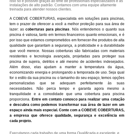
isso só é possível graças ao time de profissionais especializados e as
instalações de alto padrão. Contamos com uma equipe altamente
treinada para atender nossos clientes.
A COBEVE COBERTURAS, especialista em soluções para piscinas,
tem o prazer de oferecer a você a melhor proteção para sua área de
lazer: as
coberturas para piscinas
. Nós entendemos o quanto sua
piscina é valiosa, tanto em termos financeiros quanto emocionais, e é
por isso que estamos comprometidos em fornecer-lhe produtos de alta
qualidade que garantam a segurança, a praticidade e a durabilidade
que você merece. Nossas coberturas são fabricadas com materiais
resistentes e tecnologia avançada, projetadas para proteger sua
piscina de sujeira, detritos e até mesmo de acidentes indesejados.
Além disso, elas ajudam a manter a temperatura da água,
economizando energia e prolongando a temporada de uso. Seja qual
for o estilo da sua piscina ou o tamanho do seu espaço, temos opções
personalizadas que se adequam perfeitamente às suas
necessidades. Não perca tempo e garanta agora mesmo a
tranquilidade e a comodidade que uma cobertura para piscina
proporciona.
Entre em contato conosco para realizar uma cotação
e descubra como podemos transformar sua área de lazer em um
espaço ainda mais especial. Conte com a COBEVE COBERTURAS,
a empresa que oferece qualidade, segurança e excelência em
cada projeto.
Executamos cada trabalho de uma forma Qualificada e excelente, e