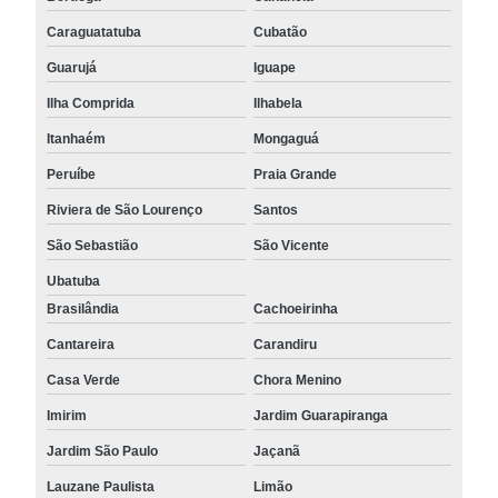
Caraguatatuba
Cubatão
Guarujá
Iguape
Ilha Comprida
Ilhabela
Itanhaém
Mongaguá
Peruíbe
Praia Grande
Riviera de São Lourenço
Santos
São Sebastião
São Vicente
Ubatuba
Brasilândia
Cachoeirinha
Cantareira
Carandiru
Casa Verde
Chora Menino
Imirim
Jardim Guarapiranga
Jardim São Paulo
Jaçanã
Lauzane Paulista
Limão