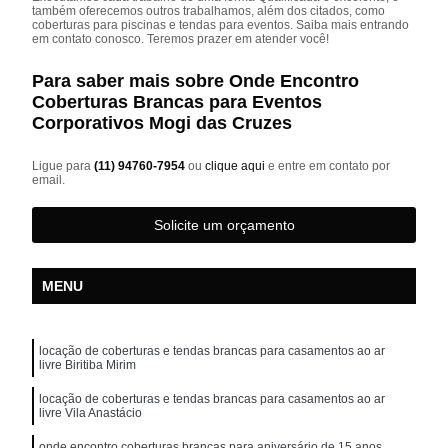
também oferecemos outros trabalhamos, além dos citados, como
coberturas para piscinas e tendas para eventos. Saiba mais entrando
em contato conosco. Teremos prazer em atender você!
Para saber mais sobre Onde Encontro
Coberturas Brancas para Eventos
Corporativos Mogi das Cruzes
Ligue para
(11) 94760-7954
ou
clique aqui
e entre em contato por
email.
Solicite um orçamento
MENU
locação de coberturas e tendas brancas para casamentos ao ar
livre Biritiba Mirim
locação de coberturas e tendas brancas para casamentos ao ar
livre Vila Anastácio
onde encontro coberturas brancas para aniversário de 15 anos