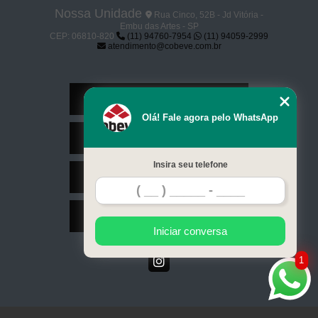
Nossa Unidade
Rua Cinco, 52B - Jd Vitória -
Embu das Artes - SP
CEP: 06810-820
(11) 94760-7954
(11) 94059-2999
atendimento@cobeve.com.br
Home
Olá! Fale agora pelo WhatsApp
Serviços
Insira seu telefone
Contato
Mapa do site
Iniciar conversa
1