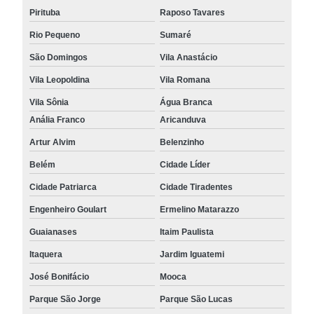
Pirituba
Raposo Tavares
Rio Pequeno
Sumaré
São Domingos
Vila Anastácio
Vila Leopoldina
Vila Romana
Vila Sônia
Água Branca
Anália Franco
Aricanduva
Artur Alvim
Belenzinho
Belém
Cidade Líder
Cidade Patriarca
Cidade Tiradentes
Engenheiro Goulart
Ermelino Matarazzo
Guaianases
Itaim Paulista
Itaquera
Jardim Iguatemi
José Bonifácio
Mooca
Parque São Jorge
Parque São Lucas