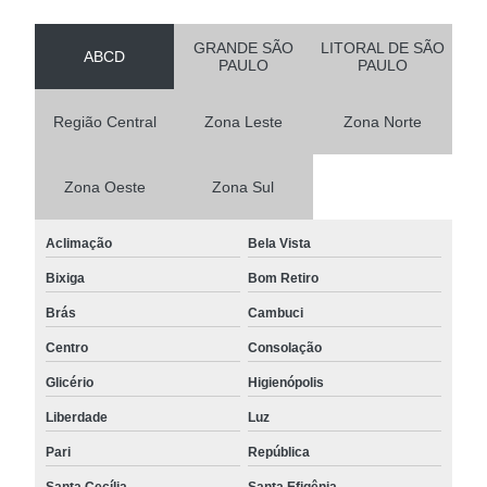
GRANDE SÃO
LITORAL DE SÃO
ABCD
PAULO
PAULO
Região Central
Zona Leste
Zona Norte
Zona Oeste
Zona Sul
Aclimação
Bela Vista
Bixiga
Bom Retiro
Brás
Cambuci
Centro
Consolação
Glicério
Higienópolis
Liberdade
Luz
Pari
República
Santa Cecília
Santa Efigênia