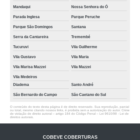
Mandaqui
Nossa Senhora do Ó
Parada Inglesa
Parque Peruche
Parque São Domingos
Santana
Serra da Cantareira
Tremembé
Tucuruvi
Vila Guilherme
Vila Gustavo
Vila Maria
Vila Marisa Mazzei
Vila Mazzei
Vila Medeiros
Diadema
Santo André
São Bernardo do Campo
São Caetano do Sul
O conteúdo do texto desta página é de direito reservado. Sua reprodução, parcial
ou total, mesmo citando nossos links, é proibida sem a autorização do autor. Crime
de violação de direito autoral – artigo 184 do Código Penal –
Lei 9610/98 - Lei de
direitos autorais
.
COBEVE COBERTURAS