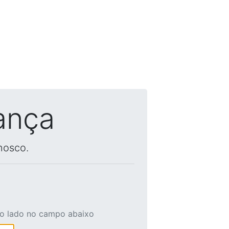
ança
nosco.
ao lado no campo abaixo