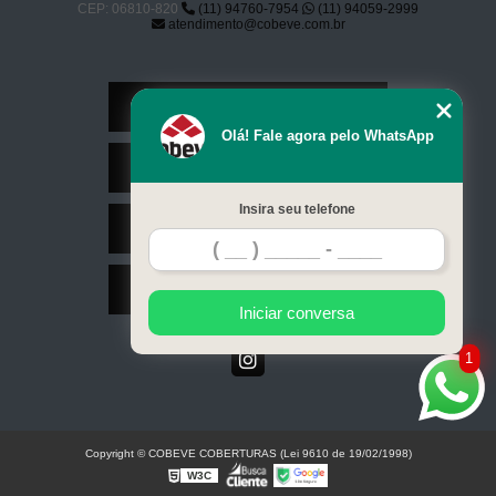
CEP: 06810-820
(11) 94760-7954
(11) 94059-2999
atendimento@cobeve.com.br
Home
Olá! Fale agora pelo WhatsApp
Serviços
Insira seu telefone
Contato
Mapa do site
Iniciar conversa
1
Copyright © COBEVE COBERTURAS (Lei 9610 de 19/02/1998)
W3C