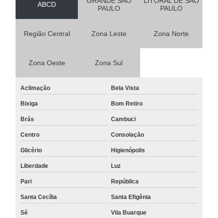
GRANDE SÃO
LITORAL DE SÃO
ABCD
PAULO
PAULO
Região Central
Zona Leste
Zona Norte
Zona Oeste
Zona Sul
Aclimação
Bela Vista
Bixiga
Bom Retiro
Brás
Cambuci
Centro
Consolação
Glicério
Higienópolis
Liberdade
Luz
Pari
República
Santa Cecília
Santa Efigênia
Sé
Vila Buarque