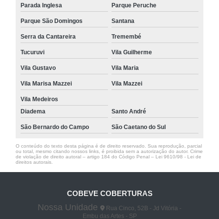
Parada Inglesa
Parque Peruche
Parque São Domingos
Santana
Serra da Cantareira
Tremembé
Tucuruvi
Vila Guilherme
Vila Gustavo
Vila Maria
Vila Marisa Mazzei
Vila Mazzei
Vila Medeiros
Diadema
Santo André
São Bernardo do Campo
São Caetano do Sul
O conteúdo do texto desta página é de direito reservado. Sua reprodução, parcial
ou total, mesmo citando nossos links, é proibida sem a autorização do autor. Crime
de violação de direito autoral – artigo 184 do Código Penal –
Lei 9610/98 - Lei de
direitos autorais
.
COBEVE COBERTURAS
Nossa Unidade
Rua Cinco, 52B - Jd Vitória -
Embu das Artes - SP