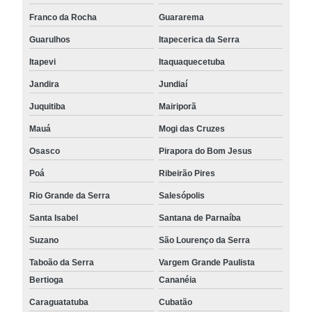
Franco da Rocha
Guararema
Guarulhos
Itapecerica da Serra
Itapevi
Itaquaquecetuba
Jandira
Jundiaí
Juquitiba
Mairiporã
Mauá
Mogi das Cruzes
Osasco
Pirapora do Bom Jesus
Poá
Ribeirão Pires
Rio Grande da Serra
Salesópolis
Santa Isabel
Santana de Parnaíba
Suzano
São Lourenço da Serra
Taboão da Serra
Vargem Grande Paulista
Bertioga
Cananéia
Caraguatatuba
Cubatão