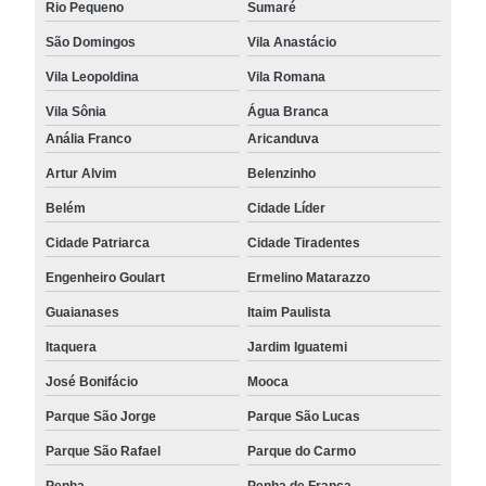
Rio Pequeno
Sumaré
São Domingos
Vila Anastácio
Vila Leopoldina
Vila Romana
Vila Sônia
Água Branca
Anália Franco
Aricanduva
Artur Alvim
Belenzinho
Belém
Cidade Líder
Cidade Patriarca
Cidade Tiradentes
Engenheiro Goulart
Ermelino Matarazzo
Guaianases
Itaim Paulista
Itaquera
Jardim Iguatemi
José Bonifácio
Mooca
Parque São Jorge
Parque São Lucas
Parque São Rafael
Parque do Carmo
Penha
Penha de França