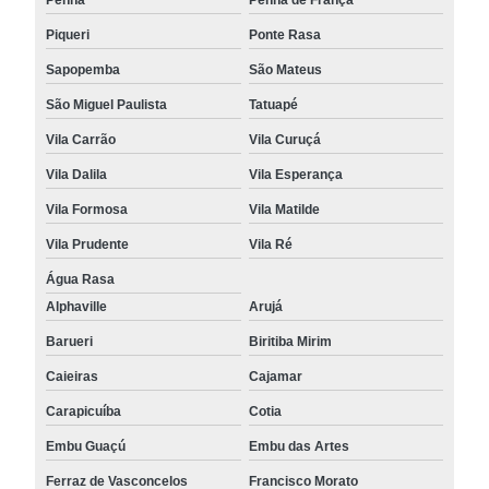
Piqueri
Ponte Rasa
Sapopemba
São Mateus
São Miguel Paulista
Tatuapé
Vila Carrão
Vila Curuçá
Vila Dalila
Vila Esperança
Vila Formosa
Vila Matilde
Vila Prudente
Vila Ré
Água Rasa
Alphaville
Arujá
Barueri
Biritiba Mirim
Caieiras
Cajamar
Carapicuíba
Cotia
Embu Guaçú
Embu das Artes
Ferraz de Vasconcelos
Francisco Morato