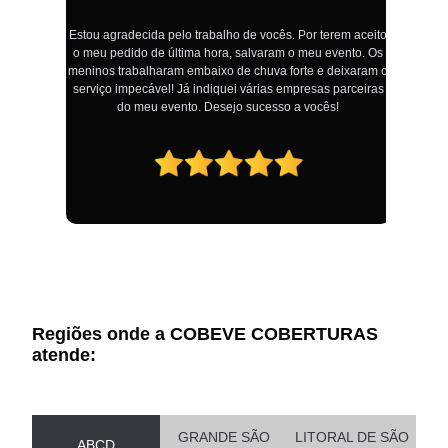
Estou agradecida pelo trabalho de vocês. Por terem aceito
o meu pedido de última hora, salvaram o meu evento. Os
!
meninos trabalharam embaixo de chuva forte e deixaram o
serviço impecável! Já indiquei várias empresas parceiras
do meu evento. Desejo sucesso a vocês!
Regiões onde a COBEVE COBERTURAS
atende:
GRANDE SÃO
LITORAL DE SÃO
ABCD