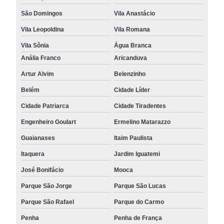
São Domingos
Vila Anastácio
Vila Leopoldina
Vila Romana
Vila Sônia
Água Branca
Anália Franco
Aricanduva
Artur Alvim
Belenzinho
Belém
Cidade Líder
Cidade Patriarca
Cidade Tiradentes
Engenheiro Goulart
Ermelino Matarazzo
Guaianases
Itaim Paulista
Itaquera
Jardim Iguatemi
José Bonifácio
Mooca
Parque São Jorge
Parque São Lucas
Parque São Rafael
Parque do Carmo
Penha
Penha de França