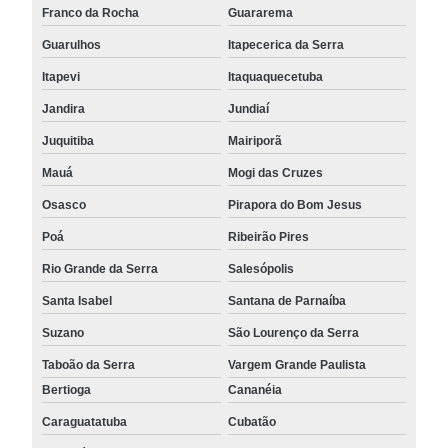
Franco da Rocha
Guararema
Guarulhos
Itapecerica da Serra
Itapevi
Itaquaquecetuba
Jandira
Jundiaí
Juquitiba
Mairiporã
Mauá
Mogi das Cruzes
Osasco
Pirapora do Bom Jesus
Poá
Ribeirão Pires
Rio Grande da Serra
Salesópolis
Santa Isabel
Santana de Parnaíba
Suzano
São Lourenço da Serra
Taboão da Serra
Vargem Grande Paulista
Bertioga
Cananéia
Caraguatatuba
Cubatão