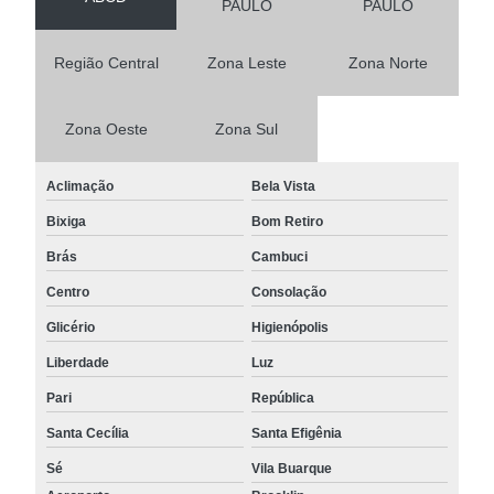
PAULO
PAULO
Região Central
Zona Leste
Zona Norte
Zona Oeste
Zona Sul
Aclimação
Bela Vista
Bixiga
Bom Retiro
Brás
Cambuci
Centro
Consolação
Glicério
Higienópolis
Liberdade
Luz
Pari
República
Santa Cecília
Santa Efigênia
Sé
Vila Buarque