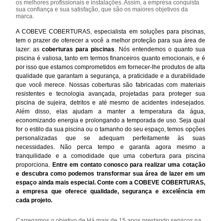
os melhores profissionais e instalações. Assim, a empresa conquista
sua confiança e sua satisfação, que são os maiores objetivos da
marca.
A COBEVE COBERTURAS, especialista em soluções para piscinas,
tem o prazer de oferecer a você a melhor proteção para sua área de
lazer: as
coberturas para piscinas
. Nós entendemos o quanto sua
piscina é valiosa, tanto em termos financeiros quanto emocionais, e é
por isso que estamos comprometidos em fornecer-lhe produtos de alta
qualidade que garantam a segurança, a praticidade e a durabilidade
que você merece. Nossas coberturas são fabricadas com materiais
resistentes e tecnologia avançada, projetadas para proteger sua
piscina de sujeira, detritos e até mesmo de acidentes indesejados.
Além disso, elas ajudam a manter a temperatura da água,
economizando energia e prolongando a temporada de uso. Seja qual
for o estilo da sua piscina ou o tamanho do seu espaço, temos opções
personalizadas que se adequam perfeitamente às suas
necessidades. Não perca tempo e garanta agora mesmo a
tranquilidade e a comodidade que uma cobertura para piscina
proporciona.
Entre em contato conosco para realizar uma cotação
e descubra como podemos transformar sua área de lazer em um
espaço ainda mais especial. Conte com a COBEVE COBERTURAS,
a empresa que oferece qualidade, segurança e excelência em
cada projeto.
Carregamos o objetivo de Há mais de 15 anos prestando serviços na