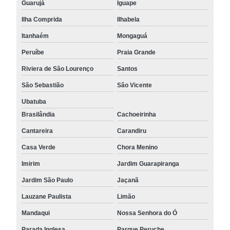
Guarujá
Iguape
Ilha Comprida
Ilhabela
Itanhaém
Mongaguá
Peruíbe
Praia Grande
Riviera de São Lourenço
Santos
São Sebastião
São Vicente
Ubatuba
Brasilândia
Cachoeirinha
Cantareira
Carandiru
Casa Verde
Chora Menino
Imirim
Jardim Guarapiranga
Jardim São Paulo
Jaçanã
Lauzane Paulista
Limão
Mandaqui
Nossa Senhora do Ó
Parada Inglesa
Parque Peruche