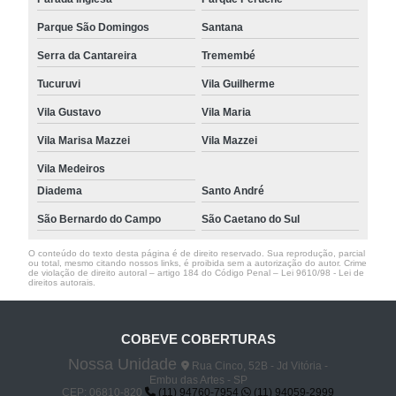
Parque São Domingos
Santana
Serra da Cantareira
Tremembé
Tucuruvi
Vila Guilherme
Vila Gustavo
Vila Maria
Vila Marisa Mazzei
Vila Mazzei
Vila Medeiros
Diadema
Santo André
São Bernardo do Campo
São Caetano do Sul
O conteúdo do texto desta página é de direito reservado. Sua reprodução, parcial
ou total, mesmo citando nossos links, é proibida sem a autorização do autor. Crime
de violação de direito autoral – artigo 184 do Código Penal –
Lei 9610/98 - Lei de
direitos autorais
.
COBEVE COBERTURAS
Nossa Unidade
Rua Cinco, 52B - Jd Vitória -
Embu das Artes - SP
CEP: 06810-820
(11) 94760-7954
(11) 94059-2999