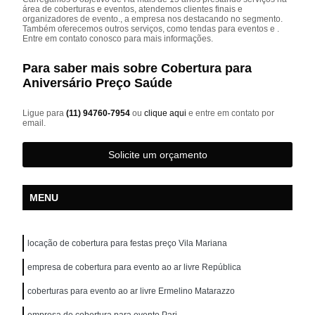
área de coberturas e eventos, atendemos clientes finais e
organizadores de evento., a empresa nos destacando no segmento.
Também oferecemos outros serviços, como tendas para eventos e .
Entre em contato conosco para mais informações.
Para saber mais sobre Cobertura para
Aniversário Preço Saúde
Ligue para
(11) 94760-7954
ou
clique aqui
e entre em contato por
email.
Solicite um orçamento
MENU
locação de cobertura para festas preço Vila Mariana
empresa de cobertura para evento ao ar livre República
coberturas para evento ao ar livre Ermelino Matarazzo
empresa de cobertura para evento Pari