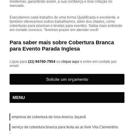
modernas, garantindo assim, a sua confiança e boa cotação no
mercado.
Executamos cada trabalho de uma forma Qualificada e excelente, e
também oferecemos outros trabalhamos, além dos citados, como
coberturas para piscinas e tendas para eventos. Saiba mais entrando
em contato conosco. Teremos prazer em atender você!
Para saber mais sobre Cobertura Branca
para Evento Parada Inglesa
Ligue para
(11) 94760-7954
ou
clique aqui
e entre em contato por
email.
Solicite um orçamento
MENU
empresa de cobertura de lona branca Jaçanã
serviço de cobertura branca para festa ao ar livre Vila Clementino