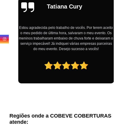
Tatiana Cury
Estou agradecida pelo trabalho de vocês. Por terem aceito
o meu pedido de última hora, salvaram o meu evento. Os
!
meninos trabalharam embaixo de chuva forte e deixaram o
serviço impecável! Já indiquei várias empresas parceiras
do meu evento. Desejo sucesso a vocês!
Regiões onde a COBEVE COBERTURAS
atende: