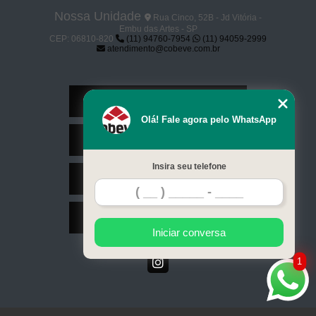
Nossa Unidade
Rua Cinco, 52B - Jd Vitória -
Embu das Artes - SP
CEP: 06810-820
(11) 94760-7954
(11) 94059-2999
atendimento@cobeve.com.br
Home
Olá! Fale agora pelo WhatsApp
Serviços
Insira seu telefone
Contato
Mapa do site
Iniciar conversa
1