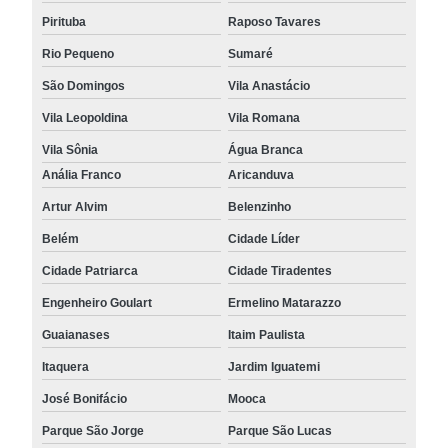
Pirituba
Raposo Tavares
Rio Pequeno
Sumaré
São Domingos
Vila Anastácio
Vila Leopoldina
Vila Romana
Vila Sônia
Água Branca
Anália Franco
Aricanduva
Artur Alvim
Belenzinho
Belém
Cidade Líder
Cidade Patriarca
Cidade Tiradentes
Engenheiro Goulart
Ermelino Matarazzo
Guaianases
Itaim Paulista
Itaquera
Jardim Iguatemi
José Bonifácio
Mooca
Parque São Jorge
Parque São Lucas