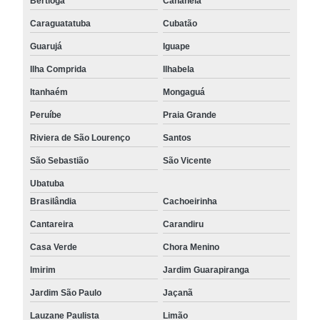
Bertioga
Cananéia
Caraguatatuba
Cubatão
Guarujá
Iguape
Ilha Comprida
Ilhabela
Itanhaém
Mongaguá
Peruíbe
Praia Grande
Riviera de São Lourenço
Santos
São Sebastião
São Vicente
Ubatuba
Brasilândia
Cachoeirinha
Cantareira
Carandiru
Casa Verde
Chora Menino
Imirim
Jardim Guarapiranga
Jardim São Paulo
Jaçanã
Lauzane Paulista
Limão