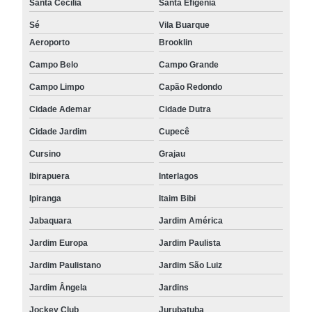
Santa Cecília
Santa Efigênia
Sé
Vila Buarque
Aeroporto
Brooklin
Campo Belo
Campo Grande
Campo Limpo
Capão Redondo
Cidade Ademar
Cidade Dutra
Cidade Jardim
Cupecê
Cursino
Grajau
Ibirapuera
Interlagos
Ipiranga
Itaim Bibi
Jabaquara
Jardim América
Jardim Europa
Jardim Paulista
Jardim Paulistano
Jardim São Luiz
Jardim Ângela
Jardins
Jockey Club
Jurubatuba