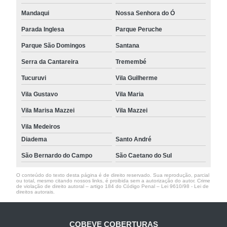
Mandaqui
Nossa Senhora do Ó
Parada Inglesa
Parque Peruche
Parque São Domingos
Santana
Serra da Cantareira
Tremembé
Tucuruvi
Vila Guilherme
Vila Gustavo
Vila Maria
Vila Marisa Mazzei
Vila Mazzei
Vila Medeiros
Diadema
Santo André
São Bernardo do Campo
São Caetano do Sul
O conteúdo do texto desta página é de direito reservado. Sua reprodução, parcial
ou total, mesmo citando nossos links, é proibida sem a autorização do autor. Crime
de violação de direito autoral – artigo 184 do Código Penal –
Lei 9610/98 - Lei de
direitos autorais
.
COBEVE COBERTURAS