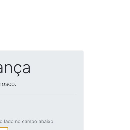
ança
nosco.
ao lado no campo abaixo