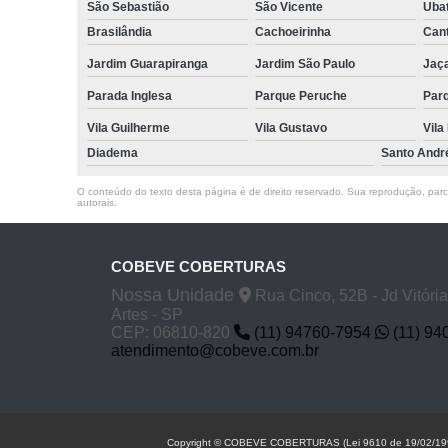
São Sebastião
São Vicente
Uba
Brasilândia
Cachoeirinha
Cant
Jardim Guarapiranga
Jardim São Paulo
Jaç
Parada Inglesa
Parque Peruche
Par
Vila Guilherme
Vila Gustavo
Vila
Diadema
Santo Andr
O conteúdo do texto desta página é de direito reservado. Sua reprodução, parcia
autorais
.
COBEVE COBERTURAS
Nossa Unidade
Rua Cinco, 52B - Jd Vitóri
Artes - SP
CEP: 06810-820
(11) 94760-7954
(11) 94
atendimento@cobeve.com.br
Copyright © COBEVE COBERTURAS (Lei 9610 de 19/02/19