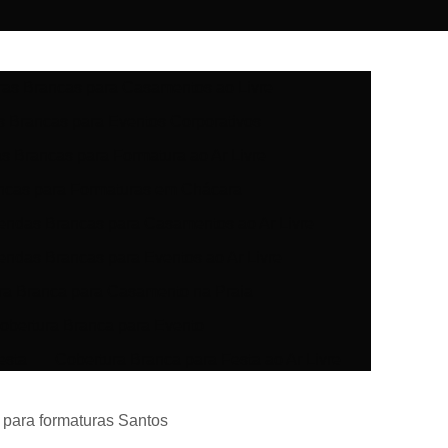
ras Brancas para Casamentos ao Livre
s Brancas para Eventos Corporativos
s Brancas para Formatura ao Ar Livre
ncas para Formaturas em Chácara
Tendas Brancas para Casamentos ao Ar Livre
endas Brancas para Eventos ao Ar Livre
ra Branca para Casamento na Praia
obertura Branca para Evento
esta
Cobertura Branca para Festa ao Ar Livre
Locação de Cobertura Branca para Casamento
 para formaturas Santos
bertura Branca para Festa ao Ar Livre