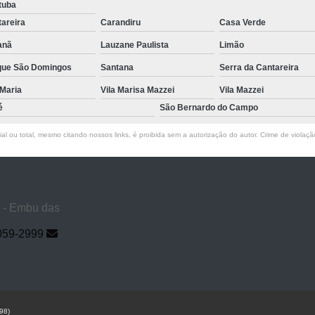
tuba
areira
Carandiru
Casa Verde
anã
Lauzane Paulista
Limão
que São Domingos
Santana
Serra da Cantareira
 Maria
Vila Marisa Mazzei
Vila Mazzei
é
São Bernardo do Campo
l ou total, mesmo citando nossos links, é proibida sem a autorização do autor. Crime de violaçã
a - Embu das
059-2999
98)