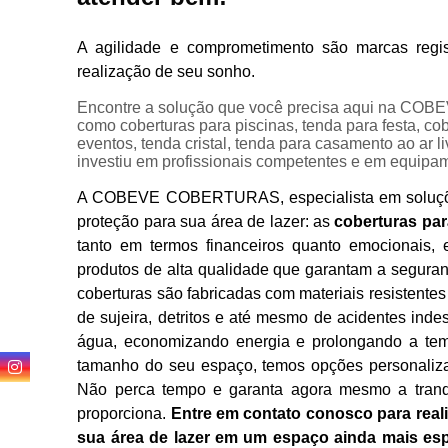
A agilidade e comprometimento são marcas regi
realização de seu sonho.
Cobertur
Encontre a solução que você precisa aqui na CO
Empre
como coberturas para piscinas, tenda para festa, co
eventos, tenda cristal, tenda para casamento ao ar l
T
investiu em profissionais competentes e em equipa
A COBEVE COBERTURAS, especialista em soluções 
Cober
proteção para sua área de lazer: as
coberturas par
tanto em termos financeiros quanto emocionais,
produtos de alta qualidade que garantam a seguran
coberturas são fabricadas com materiais resistentes
Cobertura
de sujeira, detritos e até mesmo de acidentes ind
água, economizando energia e prolongando a temp
tamanho do seu espaço, temos opções personaliz
Não perca tempo e garanta agora mesmo a tranq
proporciona.
Entre em contato conosco para rea
L
sua área de lazer em um espaço ainda mais 