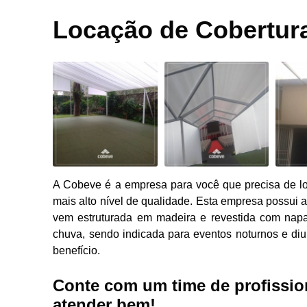
Fechamentos
laterais
Locação de Cobertur
Tablados
para eventos
Tendas para
eventos
Tenda 
Cober
A Cobeve é a empresa para você que precisa de lo
mais alto nível de qualidade. Esta empresa possui a
vem estruturada em madeira e revestida com napa 
chuva, sendo indicada para eventos noturnos e di
Cober
benefício.
Cober
Conte com um time de profissio
atender bem!