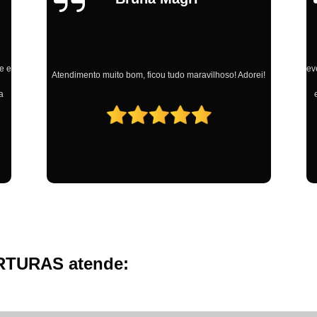
Estou agradecida pelo trabalho de vocês. Por terem
aceito o meu pedido de última hora, salvaram o meu
evento. Os meninos trabalharam embaixo de chuva forte e
i!
A
deixaram o serviço impecável! Já indiquei várias
empresas parceiras do meu evento. Desejo sucesso a
vocês!
RTURAS atende: