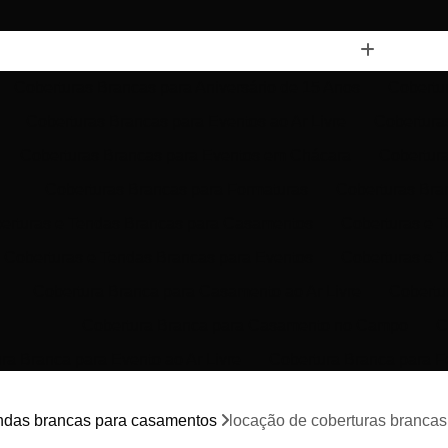
Coberturas Brancas para Aniversário de 15 Anos
Cobertu
Coberturas Brancas para Eventos ao Ar Livre
Cobertura
Coberturas Brancas para Eventos em Chácara
Cobertura
Coberturas Brancas para Formaturas
Coberturas Bra
erturas e Tendas Brancas para Casamentos
Coberturas e 
Coberturas e Tendas Brancas para Eventos
Coberturas e T
Cobertura Branca para Casamento ao Ar Livre
Cobertu
Cobertura Branca para Casamento no Campo
C
ra Branca para Evento ao Ar Livre
Cobertura Branca para F
 Branca para Festa Residencial
Cobertura de Lona Branca
endas brancas para casamentos
locação de coberturas brancas
Locação de Cobertura Branca para Eventos
Locação de Co