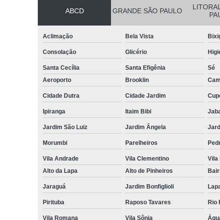
LITORA
ABCD
GRANDE SÃO PAULO
PA
Aclimação
Bela Vista
Bixi
Consolação
Glicério
Higi
Santa Cecília
Santa Efigênia
Sé
Aeroporto
Brooklin
Cam
Cidade Dutra
Cidade Jardim
Cup
Ipiranga
Itaim Bibi
Jab
Jardim São Luiz
Jardim Ângela
Jard
Morumbi
Parelheiros
Pedr
Vila Andrade
Vila Clementino
Vila
Alto da Lapa
Alto de Pinheiros
Bair
Jaraguá
Jardim Bonfiglioli
Lap
Pirituba
Raposo Tavares
Rio
Vila Romana
Vila Sônia
Águ