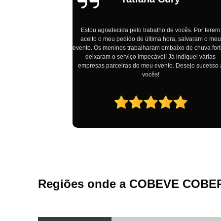
ocês. Por terem
 salvaram o meu
 de chuva forte e
Atendimento muito bom, ficou tudo maravilhoso! Adore
diquei várias
esejo sucesso a
Regiões onde a COBEVE COBE