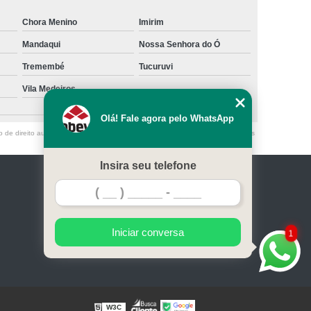
Chora Menino
Imirim
Mandaqui
Nossa Senhora do Ó
Tremembé
Tucuruvi
Vila Medeiros
São Caetano do Sul
Olá! Fale agora pelo WhatsApp
o de direito autoral – artigo 184 do Código Penal –
Lei 9610/98 - Lei de direitos
Insira seu telefone
Home
Serviços
Contato
Mapa do site
Iniciar conversa
1
W3C