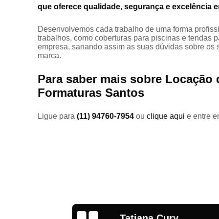
que oferece qualidade, segurança e excelência e
Desenvolvemos cada trabalho de uma forma profissio
Fech
trabalhos, como coberturas para piscinas e tendas 
empresa, sanando assim as suas dúvidas sobre os s
marca.
Para saber mais sobre Locação 
Fecham
Formaturas Santos
Ligue para
(11) 94760-7954
ou
clique aqui
e entre e
Tabla
Te
Bruna Magri