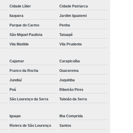
Cidade Líder
Cidade Patriarca
Itaquera
Jardim Iguatemi
Parque do Carmo
Penha
São Miguel Paulista
Tatuapé
Vila Matilde
Vila Prudente
Cajamar
Carapicuíba
Franco da Rocha
Guararema
Jundiaí
Juquitiba
Poá
Ribeirão Pires
São Lourenço da Serra
Taboão da Serra
Iguape
Ilha Comprida
Riviera de São Lourenço
Santos