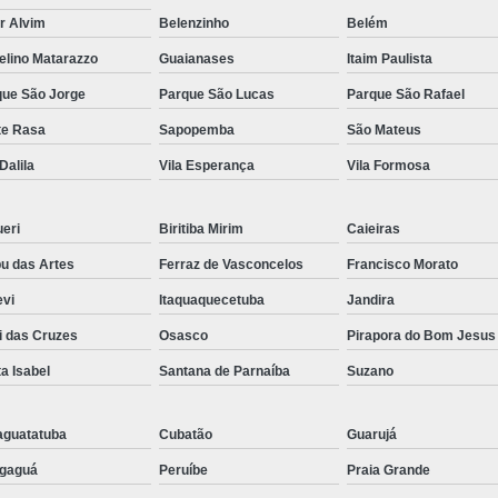
r Alvim
Belenzinho
Belém
elino Matarazzo
Guaianases
Itaim Paulista
que São Jorge
Parque São Lucas
Parque São Rafael
te Rasa
Sapopemba
São Mateus
 Dalila
Vila Esperança
Vila Formosa
eri
Biritiba Mirim
Caieiras
u das Artes
Ferraz de Vasconcelos
Francisco Morato
evi
Itaquaquecetuba
Jandira
i das Cruzes
Osasco
Pirapora do Bom Jesus
a Isabel
Santana de Parnaíba
Suzano
aguatatuba
Cubatão
Guarujá
gaguá
Peruíbe
Praia Grande