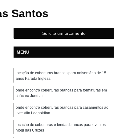
Cobertura Cristal para Feiras
as Santos
Coberturas Cristal para Casamentos
berturas Cristal para Eventos
Solicite um orçamento
s Cristal para Eventos em Chácara
stal para Feiras e Eventos ao Ar Livre
MENU
tos ao Ar Livre
Aluguel de Cobertura Cristal
Laterais
Cobertura Cristal para Casamento
locação de coberturas brancas para aniversário de 15
estas
Cobertura de Plástico Cristal
anos Parada Inglesa
m de Cobertura Cristal
Tenda Cristal
onde encontro coberturas brancas para formaturas em
chácara Jundiaí
ra Evento
Cobertura para Aniversário
onde encontro coberturas brancas para casamentos ao
ara Evento ao Ar Livre
Cobertura para Festa
livre Vila Leopoldina
os
Coberturas de área Externa para Eventos
locação de coberturas e tendas brancas para eventos
endas para Eventos ao Ar Livre
Mogi das Cruzes