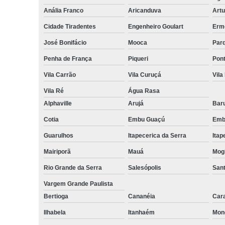
Anália Franco
Aricanduva
Artu
Cidade Tiradentes
Engenheiro Goulart
Erm
José Bonifácio
Mooca
Par
Penha de França
Piqueri
Pon
Vila Carrão
Vila Curuçá
Vila
Vila Ré
Água Rasa
Alphaville
Arujá
Baru
Cotia
Embu Guaçú
Emb
Guarulhos
Itapecerica da Serra
Itap
Mairiporã
Mauá
Mog
Rio Grande da Serra
Salesópolis
Sant
Vargem Grande Paulista
Bertioga
Cananéia
Car
Ilhabela
Itanhaém
Mon