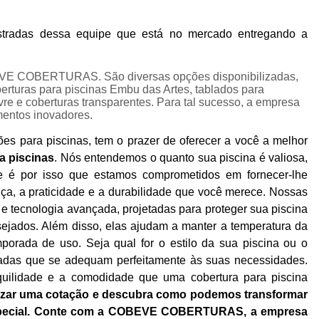
Coberturas e Tendas para Eventos em Chácara
Cob
Coberturas para Eventos Corporativos
Cobertur
stradas dessa equipe que está no mercado entregando a
as para Eventos de Grande Porte
Coberturas para Eventos 
BEVE COBERTURAS. São diversas opções disponibilizadas,
sa de Cobertura para Eventos
Locação de Cobertura para 
berturas para piscinas Embu das Artes, tablados para
ivre e coberturas transparentes. Para tal sucesso, a empresa
endas e Coberturas para Eventos
Toldo e Cobertura para Ev
mentos inovadores.
Cobertura para Alugar em Piscina
Cobertura para Piscina 
para piscinas, tem o prazer de oferecer a você a melhor
tura para Piscina em Eventos
Cobertura para Piscina em L
a piscinas
. Nós entendemos o quanto sua piscina é valiosa,
 e é por isso que estamos comprometidos em fornecer-lhe
Cobertura para Piscina para Festa
Cobertura 
ça, a praticidade e a durabilidade que você merece. Nossas
Aluguel de Cobertura Transparente para Evento
Aluguel 
 e tecnologia avançada, projetadas para proteger sua piscina
 Transparente para Casamento
Cobertura Transparente par
esejados. Além disso, elas ajudam a manter a temperatura da
orada de uso. Seja qual for o estilo da sua piscina ou o
Cobertura Transparente para Festa
Cobertura Trans
adas que se adequam perfeitamente às suas necessidades.
Cobertura Transparente para Pergolado
Locação de Cob
uilidade e a comodidade que uma cobertura para piscina
lizar uma cotação e descubra como podemos transformar
ocação de Cobertura Transparente para Garagem
Locação d
especial. Conte com a COBEVE COBERTURAS, a empresa