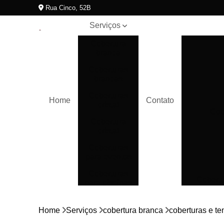
Rua Cinco, 52B
Serviços
Cobertura
branca
Coberturas
brancas
Coberturas
Home
Contato
cristal
Cob
Cobertura
cristal
Coberturas
para eventos
Coberturas
Cobertu
para piscinas
Cobertura
Coberturas
transparentes
Home
Serviços
cobertura branca
coberturas e t