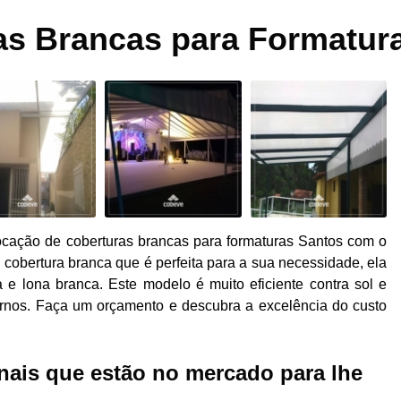
Cobertura Cristal para Casamentos ao Ar Livre
as Brancas para Formatur
Coberturas Cristal com Fechamentos Laterais para Casamento
Coberturas Cristal para Casamentos na Praia
Co
Coberturas Cristal para Eventos ao Ar Livre
Cobertura
Coberturas Cristal para Eventos na Praia
Coberturas Cri
Cristal para Casamentos ao Ar Livre
Tenda Cristal para Even
tura Cristal ao Ar Livre
Cobertura Cristal com Fechamentos 
Cobertura Cristal para Eventos
Cobertura Cristal para F
cação de coberturas brancas para formaturas Santos com o
Cobertura em Lona Cristal
Cobertura Pvc Cristal
Montage
 cobertura branca que é perfeita para a sua necessidade, ela
e lona branca. Este modelo é muito eficiente contra sol e
Aluguel de Coberturas para Eventos
Cobertura de Lona pa
urnos. Faça um orçamento e descubra a excelência do custo
tura para Casamento
Cobertura para Evento
Cobertura p
tura para Piscina Eventos
Cobertura Provisória para Event
nais que estão no mercado para lhe
Coberturas e Tendas para Eventos
Coberturas e T